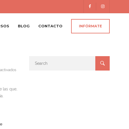
RSOS
BLOG
CONTACTO
INFÓRMATE
en
activados
Carnet
de
manipulador
de
e las que,
alimentos:
a.
y
esto…
¿para
qué?
de