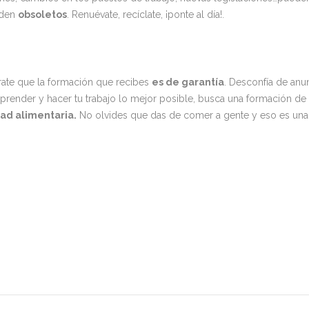
eden
obsoletos
. Renuévate, recíclate, ¡ponte al día!.
rate que la formación que recibes
es de garantía
. Desconfía de anu
aprender y hacer tu trabajo lo mejor posible, busca una formación de
ad alimentaria.
No olvides que das de comer a gente y eso es una