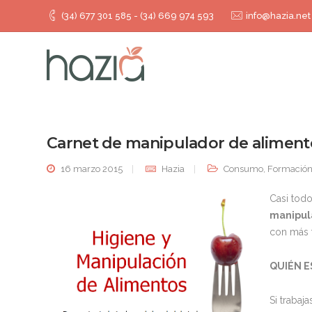
(34) 677 301 585 - (34) 669 974 593
info@hazia.net
Carnet de manipulador de alimento
16 marzo 2015
Hazia
Consumo
,
Formació
Casi tod
manipul
con más f
QUIÉN E
Si trabaj