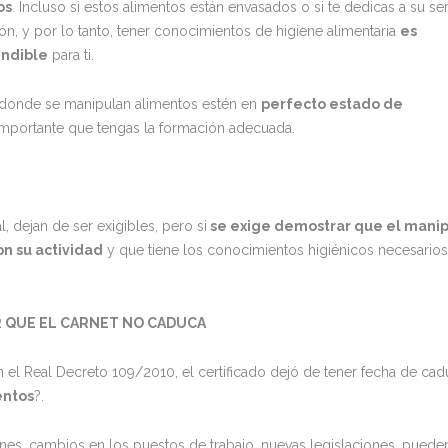
os
. Incluso si estos alimentos están envasados o si te dedicas a su ser
ión, y por lo tanto, tener conocimientos de higiene alimentaria
es
indible
para ti.
es donde se manipulan alimentos estén en
perfecto estado de
mportante que tengas la formación adecuada.
, dejan de ser exigibles, pero si
se exige demostrar que el mani
n su actividad
y que tiene los conocimientos higiénicos necesarios
R QUE EL CARNET NO CADUCA
on el Real Decreto 109/2010, el certificado dejó de tener fecha de cad
entos
?.
nes, cambios en los puestos de trabajo, nuevas legislaciones…puede