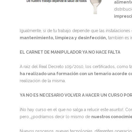
aliment
distribuc
impresc
Igualmente, si de tu trabajo depende que las instalacion
mantenimiento, limpieza y desinfección,
también es i
EL CARNET DE MANIPULADOR YA NO HACE FALTA
A raíz del Real Decreto 109/2010, los certificados, como tal
ha realizado una formación con un temario acorde co
realización de la misma.
YA NO ES NECESARIO VOLVER A HACER UN CURSO PO
¡No hay curso en el que no salga a relucir este asunto!. C
pero…¿podríamos decir lo mismo de
nuestros conocimi
Nuevos procesos, nuevas tecnologías, diferentes operacio