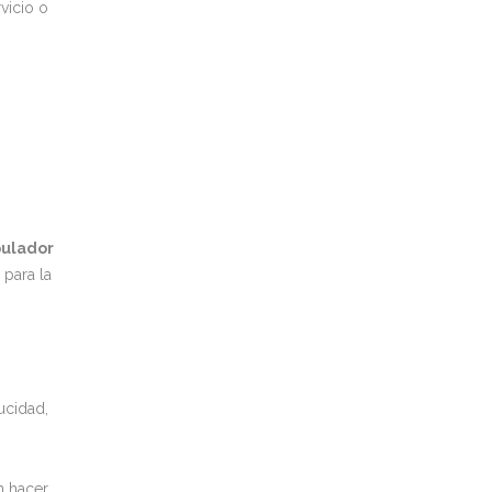
vicio o
pulador
 para la
ucidad,
n hacer