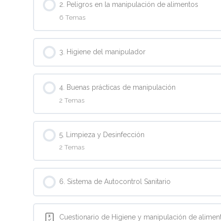
2. Peligros en la manipulación de alimentos
6 Temas
Contenido de la Lección
3. Higiene del manipulador
2.1. Peligros en la manipulación. Bacterias.
4. Buenas prácticas de manipulación
2.2. Peligros en la manipulación. Bacterias continu
2 Temas
2.3. Peligros en la manipulación. Virus.
Contenido de la Lección
5. Limpieza y Desinfección
2 Temas
2.4. Peligros en la manipulación. Parásitos.
4.1. Buenas prácticas de manipulación.
Contenido de la Lección
2.5. Peligros en la manipulación. Peligros químicos
4.2. Buenas prácticas de manipulación (continuación
6. Sistema de Autocontrol Sanitario
5.1. Limpieza y desinfección
2.6. Peligros en la manipulación. Peligros físicos 
Cuestionario de Higiene y manipulación de alimen