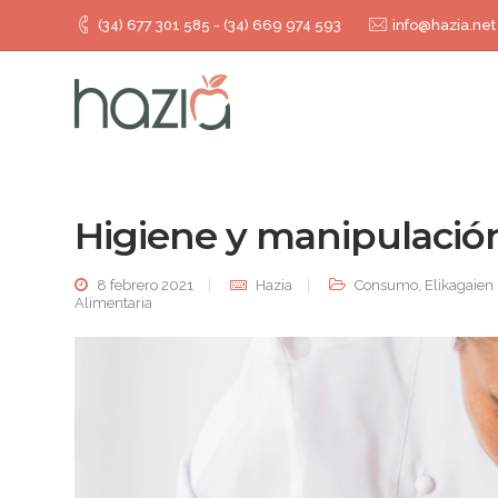
(34) 677 301 585 - (34) 669 974 593
info@hazia.net
Higiene y manipulació
8 febrero 2021
Hazia
Consumo
,
Elikagaien
Alimentaria