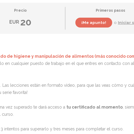
Precio
Primeros pasos
20
EUR
o
Iniciar 
cado de higiene y manipulación de alimentos (más conocido co
rlo en cualquier puesto de trabajo en el que entres en contacto con a
. Las lecciones están en formato vídeo, para que las veas cómo y c
serie favorita!
 una vez superado te dará acceso a
tu certificado
al momento
, sie
 curso.
 3 intentos para superarlo y tres meses para completar el curso.