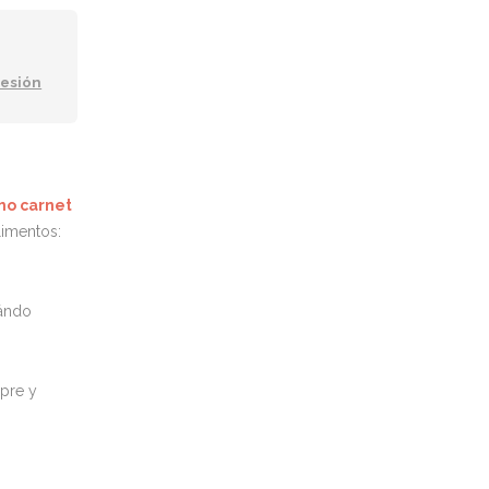
sesión
mo carnet
limentos:
uándo
mpre y